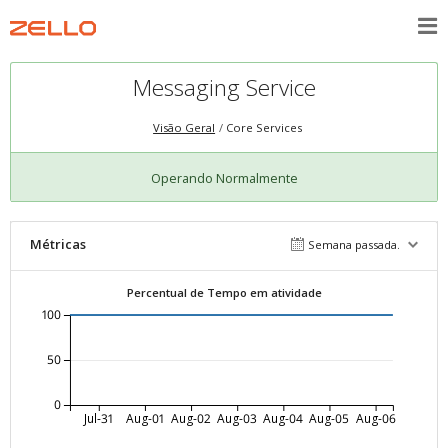
Messaging Service
Visão Geral
Core Services
Operando Normalmente
Métricas
Semana passada.
Percentual de Tempo em atividade
100
50
0
Jul-31
Aug-01
Aug-02
Aug-03
Aug-04
Aug-05
Aug-06