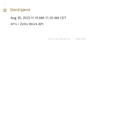
Störd tjänst
Aug 30, 2025 11:19 AM–11:20 AM CDT
APIs /
Zello Work API
Drivs av Hund.io
Svenska