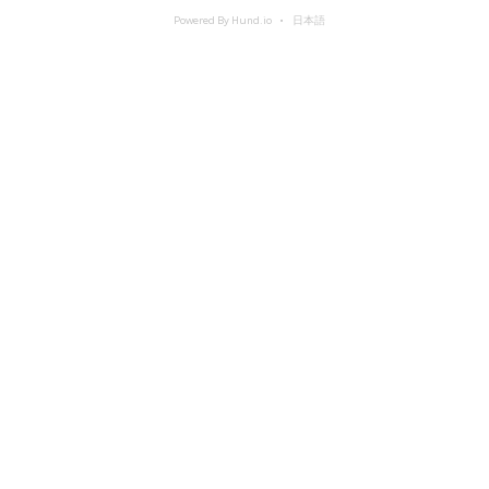
Powered By Hund.io
日本語