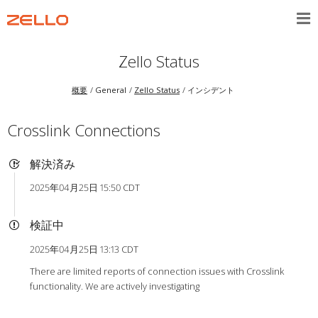
Zello Status
概要
General
Zello Status
インシデント
Crosslink Connections
解決済み
2025年04月25日 15:50 CDT
検証中
2025年04月25日 13:13 CDT
There are limited reports of connection issues with Crosslink
functionality. We are actively investigating