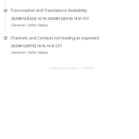
Transcription and Translations Availability
2025年10月20日 10:19–2025年12月01日 14:31 CST
General /
Zello Status
Channels and Contacts not loading as expected
2025年12月01日 14:16–14:31 CST
General /
Zello Status
Powered By Hund.io
日本語