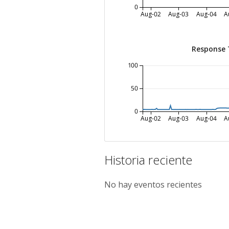
0
Aug-02
Aug-03
Aug-04
A
Response 
100
50
0
Aug-02
Aug-03
Aug-04
A
Historia reciente
No hay eventos recientes