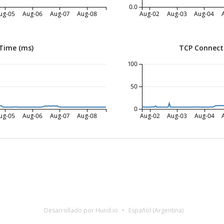
0.0
ug-05
Aug-06
Aug-07
Aug-08
Aug-02
Aug-03
Aug-04
Time (ms)
TCP Connect
100
50
0
ug-05
Aug-06
Aug-07
Aug-08
Aug-02
Aug-03
Aug-04
Desarrollado por Hund.io
Español (Argentina)