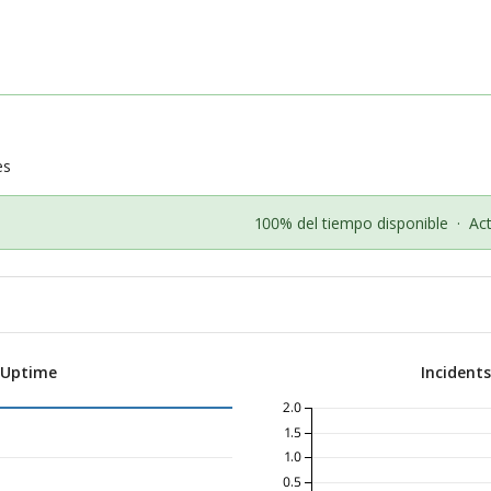
es
100% del tiempo disponible
·
Ac
 Uptime
Incident
2.0
1.5
1.0
0.5