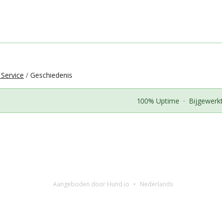
 Service
Geschiedenis
100% Uptime
·
Bijgewerk
Aangeboden door Hund.io
Nederlands