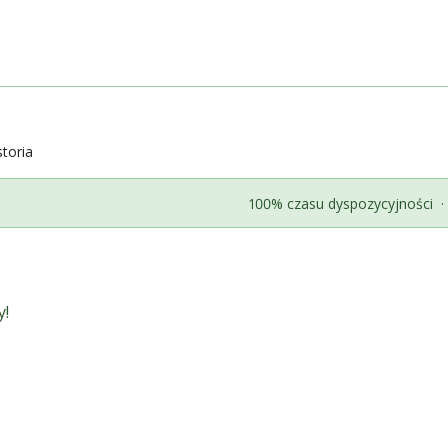
storia
100% czasu dyspozycyjności
·
y!