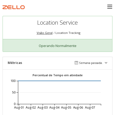
Location Service
Visão Geral
Location Tracking
Operando Normalmente
Métricas
Semana passada.
Percentual de Tempo em atividade
100
50
0
Aug-01
Aug-02
Aug-03
Aug-04
Aug-05
Aug-06
Aug-07